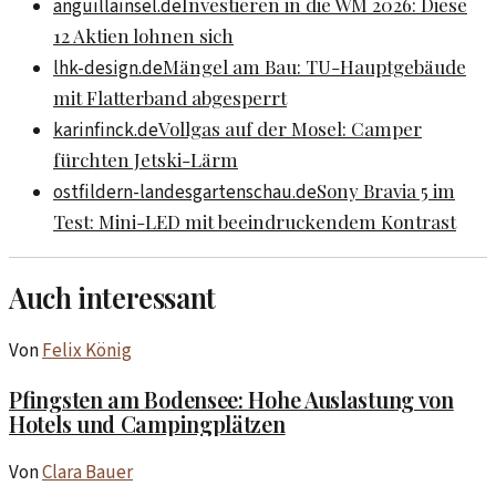
Investieren in die WM 2026: Diese
anguillainsel.de
12 Aktien lohnen sich
Mängel am Bau: TU-Hauptgebäude
lhk-design.de
mit Flatterband abgesperrt
Vollgas auf der Mosel: Camper
karinfinck.de
fürchten Jetski-Lärm
Sony Bravia 5 im
ostfildern-landesgartenschau.de
Test: Mini-LED mit beeindruckendem Kontrast
Auch interessant
Von
Felix König
Pfingsten am Bodensee: Hohe Auslastung von
Hotels und Campingplätzen
Von
Clara Bauer