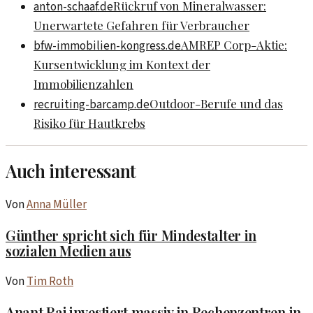
Rückruf von Mineralwasser:
anton-schaaf.de
Unerwartete Gefahren für Verbraucher
AMREP Corp-Aktie:
bfw-immobilien-kongress.de
Kursentwicklung im Kontext der
Immobilienzahlen
Outdoor-Berufe und das
recruiting-barcamp.de
Risiko für Hautkrebs
Auch interessant
Von
Anna Müller
Günther spricht sich für Mindestalter in
sozialen Medien aus
Von
Tim Roth
Anant Raj investiert massiv in Rechenzentren in