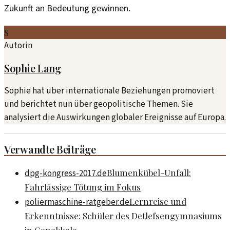
Zukunft an Bedeutung gewinnen.
S
Autorin
Sophie Lang
Sophie hat über internationale Beziehungen promoviert
und berichtet nun über geopolitische Themen. Sie
analysiert die Auswirkungen globaler Ereignisse auf Europa.
Verwandte Beiträge
Blumenkübel-Unfall:
dpg-kongress-2017.de
Fahrlässige Tötung im Fokus
Lernreise und
poliermaschine-ratgeber.de
Erkenntnisse: Schüler des Detlefsengymnasiums