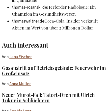
in Çanakkale
Herforder Radiologie: Ein
thomas-rosanski.de
Champion im Gesundheitswesen
Coca-Cola: Insider verkauft
thomaswaltner.de
Aktien im Wert von über 2 Millionen Dollar
Auch interessant
Von
Lena Fischer
Gasaustritt auf Betriebsgelände: Feuerwehr im
Großeinsatz
Von
Anna Müller
Neuer Murot-Fall: Tatort-Dreh mit Ulrich
Tukur in Schlüchtern