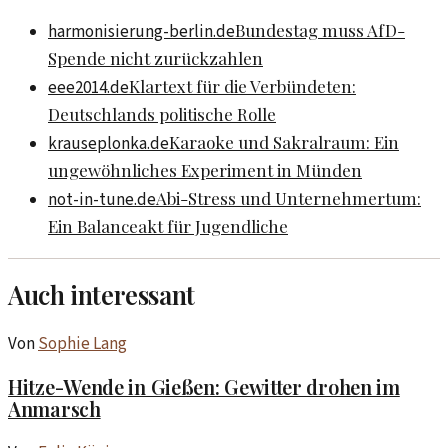
Bundestag muss AfD-
harmonisierung-berlin.de
Spende nicht zurückzahlen
Klartext für die Verbündeten:
eee2014.de
Deutschlands politische Rolle
Karaoke und Sakralraum: Ein
krauseplonka.de
ungewöhnliches Experiment in Münden
Abi-Stress und Unternehmertum:
not-in-tune.de
Ein Balanceakt für Jugendliche
Auch interessant
Von
Sophie Lang
Hitze-Wende in Gießen: Gewitter drohen im
Anmarsch