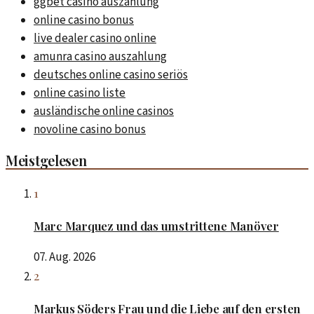
ggbet casino auszahlung
online casino bonus
live dealer casino online
amunra casino auszahlung
deutsches online casino seriös
online casino liste
ausländische online casinos
novoline casino bonus
Meistgelesen
1
Marc Marquez und das umstrittene Manöver
07. Aug. 2026
2
Markus Söders Frau und die Liebe auf den ersten