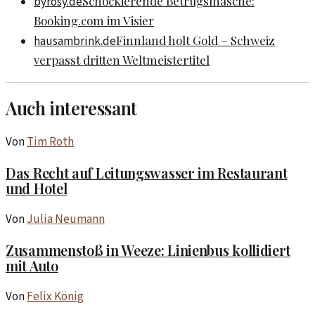
Schockierende Betrugsmasche:
byrosy.de
Booking.com im Visier
Finnland holt Gold – Schweiz
hausambrink.de
verpasst dritten Weltmeistertitel
Auch interessant
Von
Tim Roth
Das Recht auf Leitungswasser im Restaurant
und Hotel
Von
Julia Neumann
Zusammenstoß in Weeze: Linienbus kollidiert
mit Auto
Von
Felix König