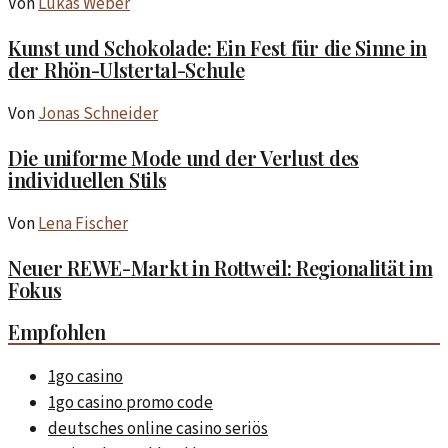
Von
Lukas Weber
Kunst und Schokolade: Ein Fest für die Sinne in
der Rhön-Ulstertal-Schule
Von
Jonas Schneider
Die uniforme Mode und der Verlust des
individuellen Stils
Von
Lena Fischer
Neuer REWE-Markt in Rottweil: Regionalität im
Fokus
Empfohlen
1go casino
1go casino promo code
deutsches online casino seriös