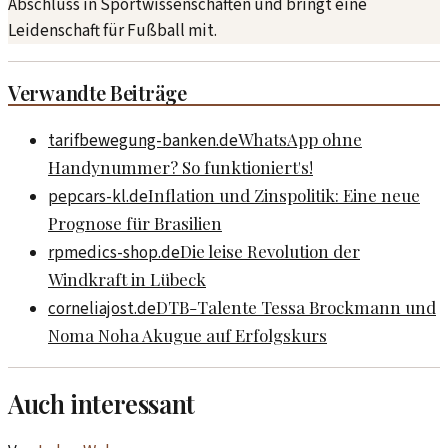
Abschluss in Sportwissenschaften und bringt eine
Leidenschaft für Fußball mit.
Verwandte Beiträge
WhatsApp ohne
tarifbewegung-banken.de
Handynummer? So funktioniert's!
Inflation und Zinspolitik: Eine neue
pepcars-kl.de
Prognose für Brasilien
Die leise Revolution der
rpmedics-shop.de
Windkraft in Lübeck
DTB-Talente Tessa Brockmann und
corneliajost.de
Noma Noha Akugue auf Erfolgskurs
Auch interessant